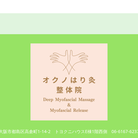
大阪市都島区高倉町1-14-2 トヨクニハウスE棟1階西側
06-6167-623