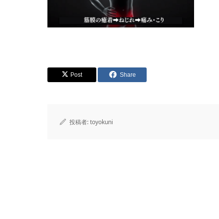
Post
Share
投稿者:
toyokuni